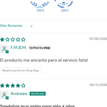
100.0
100.0
Sort by
07/08/2026
F.M.B.M.
El producto me encanta pero el servicio fatal
Reseña escrita en Shop App
06/15/2026
Andreea
Sandalias muy aptas para niño 4 años