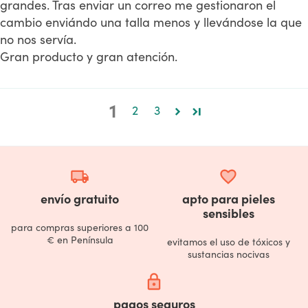
grandes. Tras enviar un correo me gestionaron el
cambio enviándo una talla menos y llevándose la que
no nos servía.
Gran producto y gran atención.
1
2
3
local_shipping
favorite
envío gratuito
apto para pieles
sensibles
para compras superiores a 100
€ en Península
evitamos el uso de tóxicos y
sustancias nocivas
https
pagos seguros