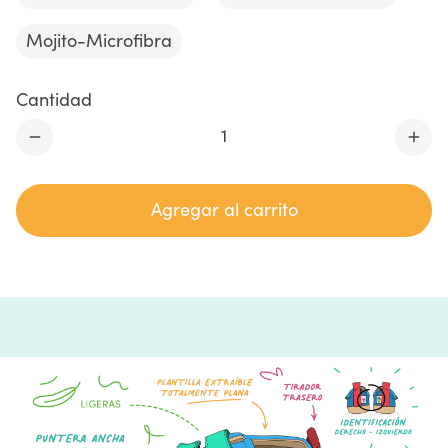
Mojito-Microfibra
Cantidad
remove
add
Agregar al carrito