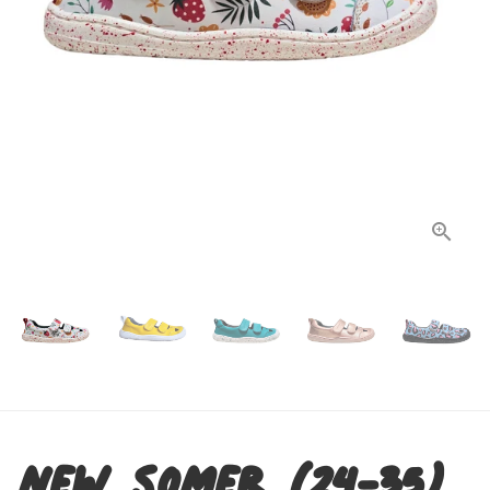
new somer (24-35)